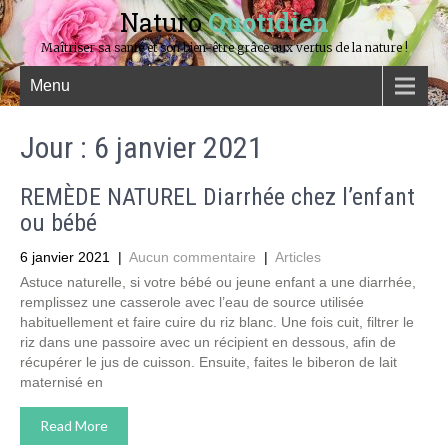
Naturo
Quotidien
Maîtriser sa santé et son bien-être grâce aux vertus de la nature !
Menu
Jour :
6 janvier 2021
REMÈDE NATUREL Diarrhée chez l’enfant
ou bébé
6 janvier 2021
|
Aucun commentaire
|
Articles
Astuce naturelle, si votre bébé ou jeune enfant a une diarrhée,
remplissez une casserole avec l’eau de source utilisée
habituellement et faire cuire du riz blanc. Une fois cuit, filtrer le
riz dans une passoire avec un récipient en dessous, afin de
récupérer le jus de cuisson. Ensuite, faites le biberon de lait
maternisé en
Read More