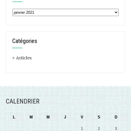
Archives
Catégories
Articles
CALENDRIER
L
M
M
J
V
S
D
1
2
3